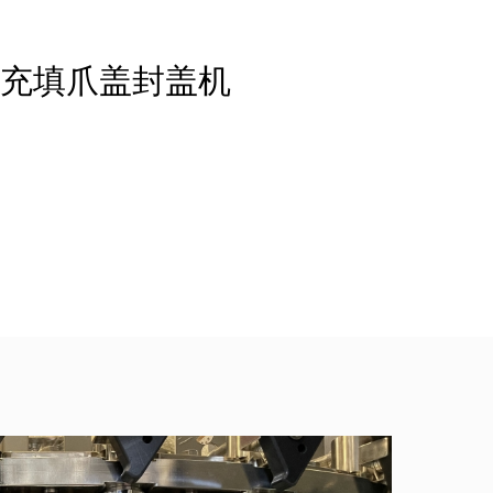
瓶充填爪盖封盖机